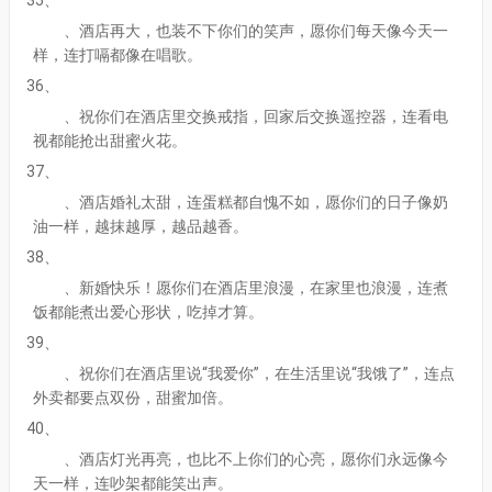
、酒店再大，也装不下你们的笑声，愿你们每天像今天一
样，连打嗝都像在唱歌。
36、
、祝你们在酒店里交换戒指，回家后交换遥控器，连看电
视都能抢出甜蜜火花。
37、
、酒店婚礼太甜，连蛋糕都自愧不如，愿你们的日子像奶
油一样，越抹越厚，越品越香。
38、
、新婚快乐！愿你们在酒店里浪漫，在家里也浪漫，连煮
饭都能煮出爱心形状，吃掉才算。
39、
、祝你们在酒店里说“我爱你”，在生活里说“我饿了”，连点
外卖都要点双份，甜蜜加倍。
40、
、酒店灯光再亮，也比不上你们的心亮，愿你们永远像今
天一样，连吵架都能笑出声。