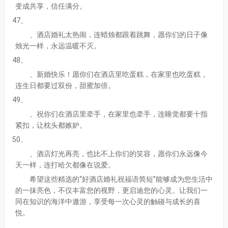
变成共享，信任满分。
47、
、酒店婚礼太热闹，连蜡烛都跟着跳舞，愿你们的日子像
烛光一样，永远温暖不灭。
48、
、新婚快乐！愿你们在酒店里吃蛋糕，在家里也吃蛋糕，
连生日都要过双份，甜蜜加倍。
49、
、祝你们在酒店里牵手，在家里也牵手，连睡觉都要十指
紧扣，让枕头都嫉妒。
50、
、酒店灯光再亮，也比不上你们的笑容，愿你们永远像今
天一样，连打哈欠都像在说爱。
希望这些精选的“好酒店婚礼祝福语简短”能够成为您生活中
的一抹亮色，不仅丰富您的视野，更启迪您的心灵。让我们一
同在知识的海洋中遨游，享受每一次心灵的触碰与成长的喜
悦。