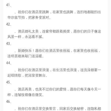
41、
、祝你们在酒店里跳舞，在家里也跳舞，连扫地都能扫出
华尔兹节拍，把家务变派对。
42、
、酒店婚礼太美，连窗帘都跟着摇摆，愿你们的日子像这
风景一样，永远看不腻。
43、
、新婚快乐！愿你们在酒店里收祝福，在家里也收祝福，
连邻居都来敲门送温暖。
44、
、祝你们在酒店里浪漫，在生活里也浪漫，连洗澡都要一
起唱情歌，把浴室变舞台。
45、
、酒店再美，也美不过你们的爱情，愿你们每天像今天一
样，连皱纹都像在微笑。
46、
、祝你们在酒店里交换誓言，回家后交换秘密，连隐私都