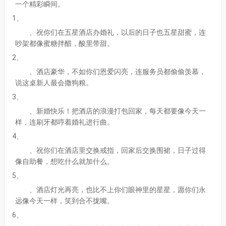
一个精彩瞬间。
1、
、祝你们在五星酒店办婚礼，以后的日子也五星甜蜜，连
吵架都像蜜糖拌醋，酸里带甜。
2、
、酒店豪华，不如你们恩爱闪亮，连服务员都偷偷羡慕，
说这桌新人最会撒狗粮。
3、
、新婚快乐！把酒店的浪漫打包回家，每天都要像今天一
样，连刷牙都哼着婚礼进行曲。
4、
、祝你们在酒店里交换戒指，回家后交换围裙，日子过得
像自助餐，想吃什么就加什么。
5、
、酒店灯光再亮，也比不上你们眼神里的星星，愿你们永
远像今天一样，笑到合不拢嘴。
6、