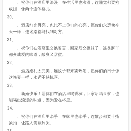
、祝你们在酒店里浪漫，在生活里也浪漫，连睡觉都要抱
成团，像两个连体婴儿。
30、
、酒店灯光再亮，也比不上你们的心亮，愿你们永远像今
天一样，连迷路都能找到对方。
31、
、祝你们在酒店里交换誓言，回家后交换袜子，连臭脚丫
都变成爱的味道，酸爽又甜蜜。
32、
、酒店婚礼太完美，连蚊子都来凑热闹，愿你们的日子像
这晚宴一样，永远不缺惊喜。
33、
、新婚快乐！愿你们在酒店里喝香槟，回家后喝豆浆，也
能喝出浪漫的味道，因为爱在杯里。
34、
、祝你们在酒店里牵手，在家里也牵手，连散步都要十指
紧扣，让路人羡慕到哭。
35、