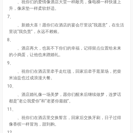
、祝你们的爱情像酒店大堂一样敞亮，像电梯一样快速上
升，像床垫一样柔软舒适。
7、
、新婚大喜！愿你们在酒店的宴会厅里说“我愿意”，在生活
里说“我负责”，永远不赖账。
8、
、酒店再大，也装不下你们的幸福，记得留点位置给未来
的小捣蛋，让他也来蹭婚礼。
9、
、祝你们在酒店里牵手走红毯，回家后牵手逛菜场，把柴
米油盐也过成浪漫大餐。
10、
、酒店婚礼像一场美梦，愿你们醒来后继续做梦，连梦话
都是“老公我爱你”和“老婆你最靓”。
11、
、祝你们在酒店里交换誓言，回家后交换牙刷，日子过得
像香槟一样冒泡，甜到齁。
12、