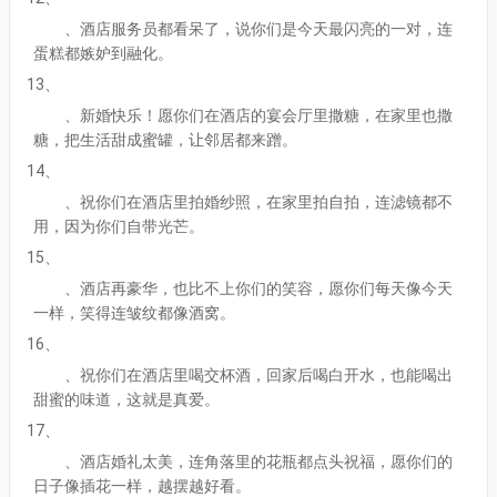
、酒店服务员都看呆了，说你们是今天最闪亮的一对，连
蛋糕都嫉妒到融化。
13、
、新婚快乐！愿你们在酒店的宴会厅里撒糖，在家里也撒
糖，把生活甜成蜜罐，让邻居都来蹭。
14、
、祝你们在酒店里拍婚纱照，在家里拍自拍，连滤镜都不
用，因为你们自带光芒。
15、
、酒店再豪华，也比不上你们的笑容，愿你们每天像今天
一样，笑得连皱纹都像酒窝。
16、
、祝你们在酒店里喝交杯酒，回家后喝白开水，也能喝出
甜蜜的味道，这就是真爱。
17、
、酒店婚礼太美，连角落里的花瓶都点头祝福，愿你们的
日子像插花一样，越摆越好看。