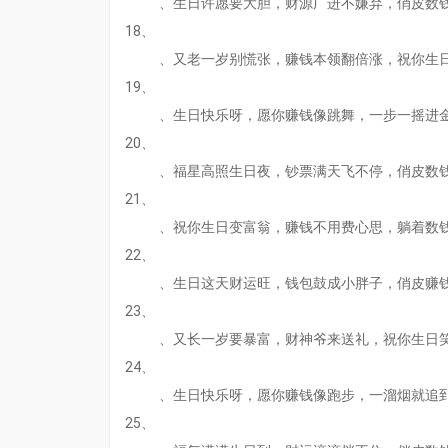
、生日许愿要大胆，财源广进不嫌弃，俏皮数
18、
、又老一岁别慌张，赚钱本领翻倍涨，祝你生
19、
、生日快乐呀，愿你赚钱像跳舞，一步一摇进
20、
、福星高照生日夜，钞票满天飞不停，俏皮数
21、
、祝你生日变富翁，赚钱不用费心思，躺着数
22、
、生日这天财运旺，钱包鼓成小胖子，俏皮赚
23、
、又长一岁要暴富，财神爷来送礼，祝你生日
24、
、生日快乐呀，愿你赚钱像跑步，一溜烟就追
25、