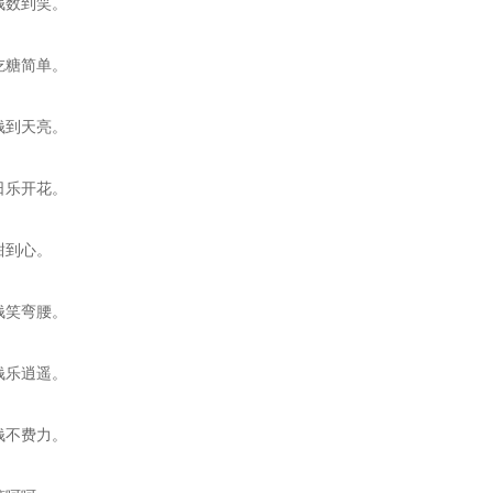
钱数到笑。
吃糖简单。
钱到天亮。
日乐开花。
甜到心。
钱笑弯腰。
钱乐逍遥。
钱不费力。