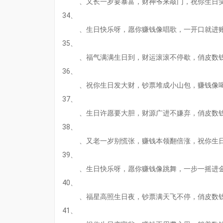
、又长一岁要暴富，财神爷来敲门，祝你生日
34、
、生日快乐呀，愿你赚钱像唱歌，一开口就进
35、
、福气满满生日到，财运滚滚不停歇，俏皮数
36、
、祝你生日发大财，钞票堆成小山包，赚钱像
37、
、生日许愿要大胆，财源广进不嫌弃，俏皮数
38、
、又老一岁别慌张，赚钱本领翻倍涨，祝你生
39、
、生日快乐呀，愿你赚钱像跳舞，一步一摇进
40、
、福星高照生日夜，钞票满天飞不停，俏皮数
41、