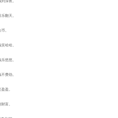
钱到深夜。
日乐翻天。
金币。
钱笑哈哈。
钱乐悠悠。
钱不费劲。
笑盈盈。
到财富。