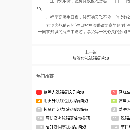
、生日快乐呀，愿你赚钱像吃蛋糕，一口一口
50、
、福星高照生日夜，钞票满天飞不停，俏皮数
希望这些精选的“生日祝福语赚钱文案简短”能
一同在知识的海洋中遨游，享受每一次心灵的触碰
上一篇
结婚付礼祝福语简短
热门推荐
钢琴人祝福语孩子简短
网红
1
2
朋友升职红包祝福语简短
离世
4
5
长辈侄女结婚祝福语简短
端午
7
8
写信高考祝福语简短英语
祝福
10
11
给升迁同事祝福语简短
节日
13
14