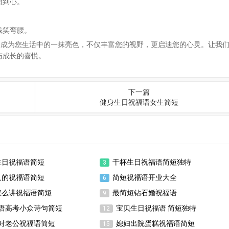
甜到心。
钱笑弯腰。
够成为您生活中的一抹亮色，不仅丰富您的视野，更启迪您的心灵。让我
与成长的喜悦。
下一篇
健身生日祝福语女生简短
生日祝福语简短
干杯生日祝福语简短独特
3
人的祝福语简短
简短祝福语开业大全
6
怎么讲祝福语简短
最简短钻石婚祝福语
9
语高考小众诗句简短
宝贝生日祝福语 简短独特
12
对老公祝福语简短
媳妇出院蛋糕祝福语简短
15