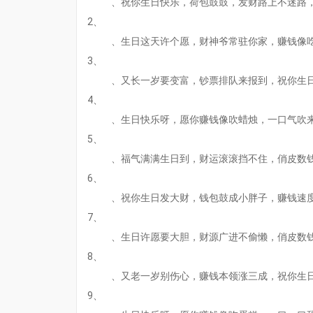
、祝你生日快乐，荷包鼓鼓，发财路上不迷路
2、
、生日这天许个愿，财神爷常驻你家，赚钱像
3、
、又长一岁要变富，钞票排队来报到，祝你生
4、
、生日快乐呀，愿你赚钱像吹蜡烛，一口气吹
5、
、福气满满生日到，财运滚滚挡不住，俏皮数
6、
、祝你生日发大财，钱包鼓成小胖子，赚钱速
7、
、生日许愿要大胆，财源广进不偷懒，俏皮数
8、
、又老一岁别伤心，赚钱本领涨三成，祝你生
9、