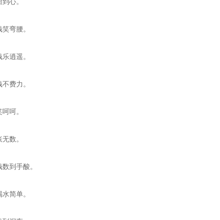
甜到心。
钱笑弯腰。
钱乐逍遥。
钱不费力。
笑呵呵。
账无数。
钱数到手酸。
喝水简单。