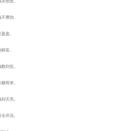
钱乐悠悠。
钱不费劲。
笑盈盈。
到财富。
钱数到笑。
吃糖简单。
钱到天亮。
日乐开花。