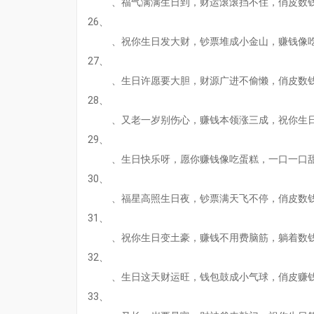
、福气满满生日到，财运滚滚挡不住，俏皮数
26、
、祝你生日发大财，钞票堆成小金山，赚钱像
27、
、生日许愿要大胆，财源广进不偷懒，俏皮数
28、
、又老一岁别伤心，赚钱本领涨三成，祝你生
29、
、生日快乐呀，愿你赚钱像吃蛋糕，一口一口
30、
、福星高照生日夜，钞票满天飞不停，俏皮数
31、
、祝你生日变土豪，赚钱不用费脑筋，躺着数
32、
、生日这天财运旺，钱包鼓成小气球，俏皮赚
33、