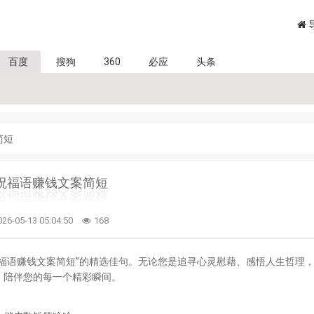
百度
搜狗
360
必应
头条
简短
祝福语赚钱文案简短
026-05-13 05:04:50
168
福语赚钱文案简短”的精选佳句。无论您是追寻心灵慰藉、感悟人生哲理
，陪伴您的每一个精彩瞬间。