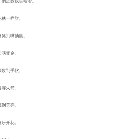
，俏皮数钱笑哈哈。
吃糖一样甜。
日笑到嘴抽筋。
来满兜金。
钱数到手软。
度赛火箭。
钱到天亮。
日乐开花。