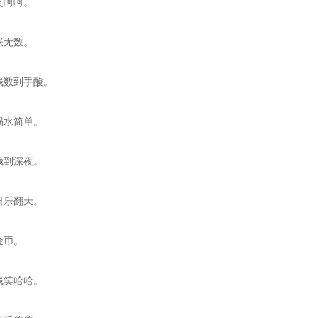
笑呵呵。
账无数。
钱数到手酸。
喝水简单。
钱到深夜。
日乐翻天。
金币。
钱笑哈哈。