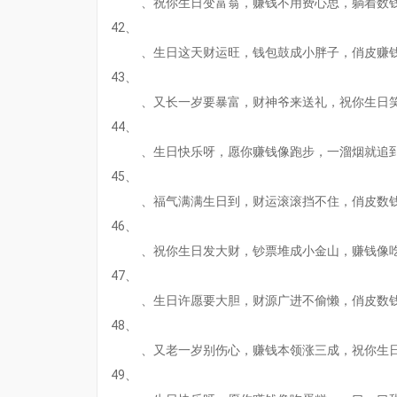
、祝你生日变富翁，赚钱不用费心思，躺着数
42、
、生日这天财运旺，钱包鼓成小胖子，俏皮赚
43、
、又长一岁要暴富，财神爷来送礼，祝你生日
44、
、生日快乐呀，愿你赚钱像跑步，一溜烟就追
45、
、福气满满生日到，财运滚滚挡不住，俏皮数
46、
、祝你生日发大财，钞票堆成小金山，赚钱像
47、
、生日许愿要大胆，财源广进不偷懒，俏皮数
48、
、又老一岁别伤心，赚钱本领涨三成，祝你生
49、