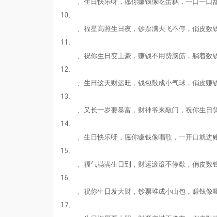
、生日快乐呀，愿你赚钱像吃蛋糕，一口一口
10、
、福星高照生日夜，钞票满天飞不停，俏皮数
11、
、祝你生日变土豪，赚钱不用费脑筋，躺着数
12、
、生日这天财运旺，钱包鼓成小气球，俏皮赚
13、
、又长一岁要暴富，财神爷来敲门，祝你生日
14、
、生日快乐呀，愿你赚钱像唱歌，一开口就进
15、
、福气满满生日到，财运滚滚不停歇，俏皮数
16、
、祝你生日发大财，钞票堆成小山包，赚钱像
17、