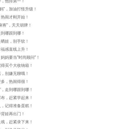
牌，他排第一！
妈”，加油打怪升级！
，热闹才刚开始！
麻将”，天天胡牌！
走到哪跟到哪！
是晒娃，别手软！
幸福感直线上升！
，妈妈要当“时尚顾问”！
记得买个大收纳箱！
店，别嫌无聊哦！
变多，热闹得很！
”，走到哪跟到哪！
尿布，赶紧学起来！
人，记得准备蛋糕！
学背娃再出门！
是戏，赶紧录下来！