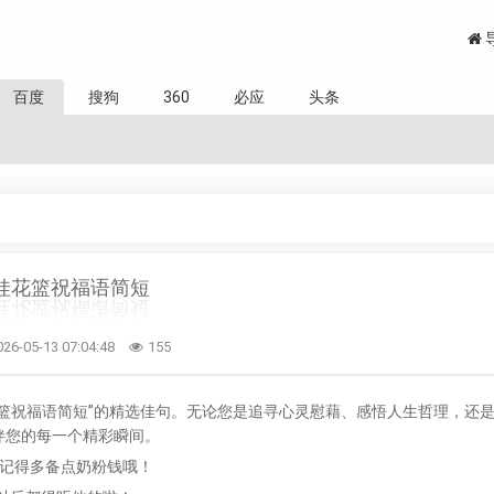
百度
搜狗
360
必应
头条
娃花篮祝福语简短
026-05-13 07:04:48
155
篮祝福语简短”的精选佳句。无论您是追寻心灵慰藉、感悟人生哲理，还
伴您的每一个精彩瞬间。
，记得多备点奶粉钱哦！