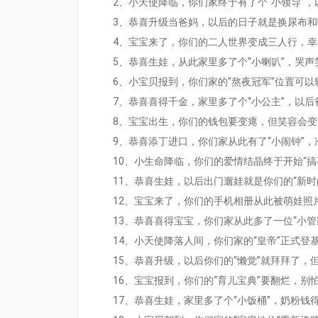
2、小天使降临，你们家终于有了个“小领导”
3、恭喜升级当爸妈，以后的日子就是换尿布
4、宝宝来了，你们的二人世界变成三人行，
5、恭喜生娃，从此家里多了个“小喇叭”，哭
6、小宝贝报到，你们家的“熬夜冠军”位置可以
7、恭喜喜得千金，家里多了个“小公主”，以
8、宝宝出生，你们的钱包要变瘪，但笑容会
9、恭喜添丁进口，你们家从此有了“小闹钟”
10、小生命降临，你们的爱情结晶终于开始“搞
11、恭喜生娃，以后出门遛娃就是你们的“新时
12、宝宝来了，你们的手机相册从此被萌娃照
13、恭喜喜得宝宝，你们家从此多了一位“小管
14、小天使降落人间，你们家的“皇帝”正式登
15、恭喜升级，以后你们的“懒觉”就拜拜了，
16、宝宝报到，你们的“育儿宝典”要翻烂，别
17、恭喜生娃，家里多了个“小饭桶”，奶粉钱