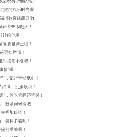
，以后都得听他的啦！
和哄娃的欢乐时光啦！
幸福指数直线飙升哟！
声笑声都热闹翻天！
转让给他啦！
后爸爸要当骑士啦！
变得更灿烂哦！
，准时哭闹不含糊！
事情”啦！
尚”，记得带够纸巾！
片占满，别嫌烦哦！
家”，管吃管睡还管哭！
基，赶紧伺候着吧！
但幸福加倍哟！
怕，笑料多着呢！
得提前攒够啊！