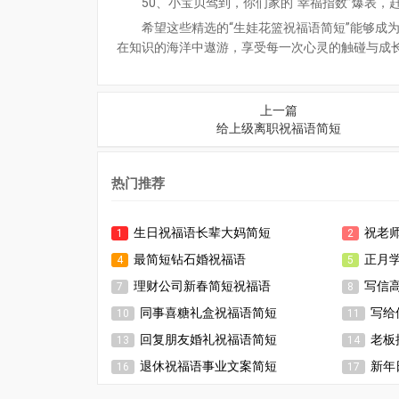
50、小宝贝驾到，你们家的“幸福指数”爆表，
希望这些精选的“生娃花篮祝福语简短”能够成
在知识的海洋中遨游，享受每一次心灵的触碰与成
上一篇
给上级离职祝福语简短
热门推荐
生日祝福语长辈大妈简短
祝老
1
2
最简短钻石婚祝福语
正月
4
5
理财公司新春简短祝福语
写信
7
8
同事喜糖礼盒祝福语简短
写给
10
11
回复朋友婚礼祝福语简短
老板
13
14
退休祝福语事业文案简短
新年
16
17