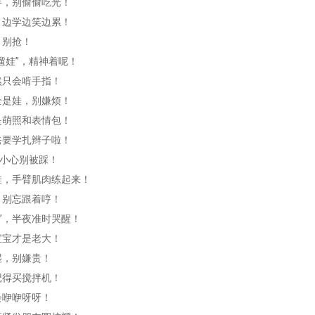
半，别偷偷吃光！
，边学边笑边累！
，别抢！
遛娃”，精神着呢！
然只会啃手指！
全是娃，别嫌烦！
是萌照和表情包！
爸要学扎辫子啦！
，小心别被踩！
娃，手臂肌肉练起来！
，别忘跟着哼！
”，半夜准时哭醒！
宝宝才是老大！
湿，别嫌贵！
记得买搅拌机！
会咿咿呀呀！