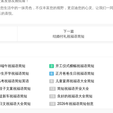
赶紧发朋友圈炫耀！
为您生活中的一抹亮色，不仅丰富您的视野，更启迪您的心灵。让我们一
长的喜悦。
下一篇
结婚付礼祝福语简短
师端午祝福语简短
开工仪式横幅祝福语简短
3
学生开学祝福语简短
正月爸爸生日祝福语简短
6
高考祝福语简短英语
儿童宴席祝福语大全简短
9
侄子文案祝福语简短
简短祝福语开业大全
12
提新车祝福语简短
良好的祝福语大全简短
15
日文祝福语大全简短
2026年祝福语简短创意
18