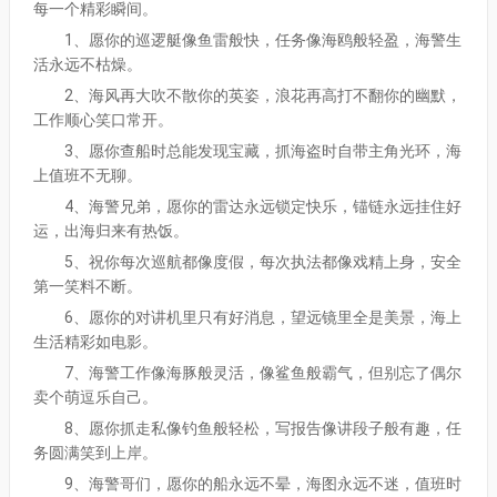
每一个精彩瞬间。
1、愿你的巡逻艇像鱼雷般快，任务像海鸥般轻盈，海警生
活永远不枯燥。
2、海风再大吹不散你的英姿，浪花再高打不翻你的幽默，
工作顺心笑口常开。
3、愿你查船时总能发现宝藏，抓海盗时自带主角光环，海
上值班不无聊。
4、海警兄弟，愿你的雷达永远锁定快乐，锚链永远挂住好
运，出海归来有热饭。
5、祝你每次巡航都像度假，每次执法都像戏精上身，安全
第一笑料不断。
6、愿你的对讲机里只有好消息，望远镜里全是美景，海上
生活精彩如电影。
7、海警工作像海豚般灵活，像鲨鱼般霸气，但别忘了偶尔
卖个萌逗乐自己。
8、愿你抓走私像钓鱼般轻松，写报告像讲段子般有趣，任
务圆满笑到上岸。
9、海警哥们，愿你的船永远不晕，海图永远不迷，值班时