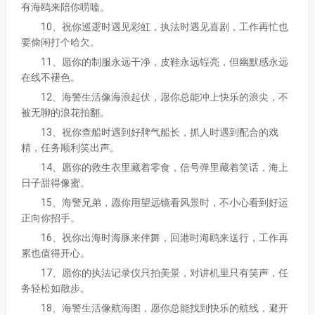
有海鸥来陪你唠嗑。
10、祝你巡逻时遇见彩虹，执法时遇见喜剧，工作再忙也
要偷闲打个哈欠。
11、愿你的制服永远干净，皮鞋永远锃亮，但幽默感永远
在线不褪色。
12、海警生活像海浪起伏，愿你总能冲上快乐的浪尖，不
被无聊的浪花拍翻。
13、祝你查船时遇到好脾气船长，抓人时遇到配合的戏
精，任务顺利笑出声。
14、愿你的救生衣里藏着零食，信号弹里藏着笑话，海上
日子甜得像蜜。
15、海警兄弟，愿你用望远镜看风景时，不小心看到好运
正向你招手。
16、祝你出海时海豚来伴舞，回港时海鸥来送行，工作再
累也值得开心。
17、愿你的执法记录仪只拍美景，对讲机里只有笑声，任
务轻松如散步。
18、海警生活像航海图，愿你总能找到快乐的航线，避开