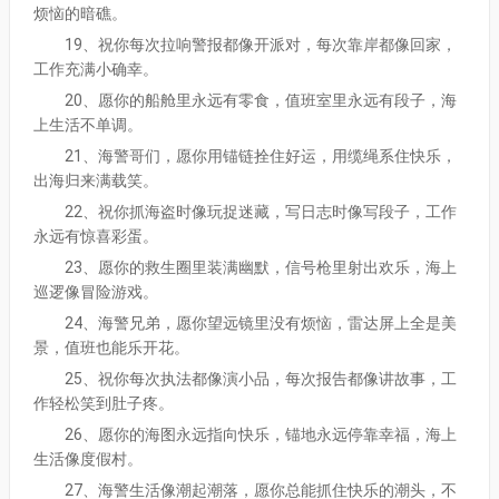
烦恼的暗礁。
19、祝你每次拉响警报都像开派对，每次靠岸都像回家，
工作充满小确幸。
20、愿你的船舱里永远有零食，值班室里永远有段子，海
上生活不单调。
21、海警哥们，愿你用锚链拴住好运，用缆绳系住快乐，
出海归来满载笑。
22、祝你抓海盗时像玩捉迷藏，写日志时像写段子，工作
永远有惊喜彩蛋。
23、愿你的救生圈里装满幽默，信号枪里射出欢乐，海上
巡逻像冒险游戏。
24、海警兄弟，愿你望远镜里没有烦恼，雷达屏上全是美
景，值班也能乐开花。
25、祝你每次执法都像演小品，每次报告都像讲故事，工
作轻松笑到肚子疼。
26、愿你的海图永远指向快乐，锚地永远停靠幸福，海上
生活像度假村。
27、海警生活像潮起潮落，愿你总能抓住快乐的潮头，不