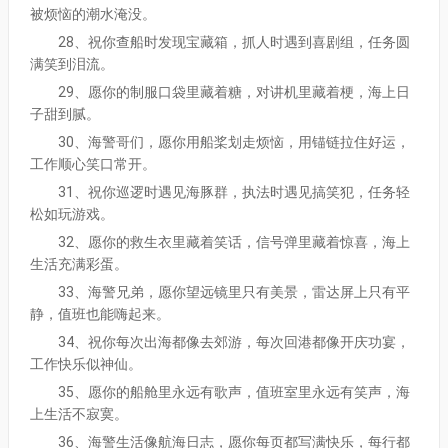
被烦恼的潮水淹没。
28、祝你查船时发现宝藏箱，抓人时遇到喜剧组，任务圆
满笑到泪流。
29、愿你的制服口袋里藏着糖，对讲机里藏着梗，海上日
子甜到腻。
30、海警哥们，愿你用船桨划走烦恼，用锚链拉住好运，
工作顺心笑口常开。
31、祝你巡逻时遇见海豚群，执法时遇见搞笑犯，任务轻
松如玩游戏。
32、愿你的救生衣里藏着笑话，信号弹里藏着惊喜，海上
生活充满彩蛋。
33、海警兄弟，愿你望远镜里只有美景，雷达屏上只有平
静，值班也能嗨起来。
34、祝你每次出海都像去郊游，每次回港都像开庆功宴，
工作快乐似神仙。
35、愿你的船舱里永远有歌声，值班室里永远有笑声，海
上生活不寂寞。
36、海警生活像航海日志，愿你每页都写满快乐，每行都