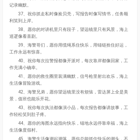
记录幽默。
37、祝你抓走私时像捡贝壳，写报告时像写情书，任务顺
利笑到上岸。
38、愿你的对讲机里只有段子，望远镜里只有风景，海上
巡逻像看喜剧。
39、海警哥们，愿你用缆绳系住快乐，用锚链拴住好运，
工作永远有惊喜。
40、祝你每次拉警报都像开派对，每次靠岸都像回家，工
作充满小确幸。
41、愿你的救生圈里装满幽默，信号枪里射出欢乐，海上
生活像冒险游戏。
42、海警兄弟，愿你望远镜里没有烦恼，雷达屏上全是美
景，值班也能乐开花。
43、祝你每次执法都像演小品，每次报告都像讲故事，工
作轻松笑到肚子疼。
44、愿你的海图永远指向快乐，锚地永远停靠幸福，海上
生活像度假村。
45、海警生活像潮起潮落，愿你总能抓住快乐的潮头，不