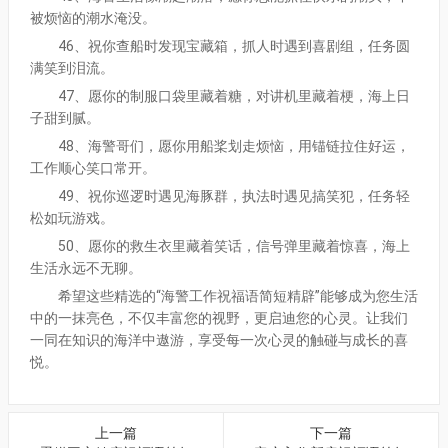
被烦恼的潮水淹没。
46、祝你查船时发现宝藏箱，抓人时遇到喜剧组，任务圆
满笑到泪流。
47、愿你的制服口袋里藏着糖，对讲机里藏着梗，海上日
子甜到腻。
48、海警哥们，愿你用船桨划走烦恼，用锚链拉住好运，
工作顺心笑口常开。
49、祝你巡逻时遇见海豚群，执法时遇见搞笑犯，任务轻
松如玩游戏。
50、愿你的救生衣里藏着笑话，信号弹里藏着惊喜，海上
生活永远不无聊。
希望这些精选的“海警工作祝福语简短精辟”能够成为您生活
中的一抹亮色，不仅丰富您的视野，更启迪您的心灵。让我们
一同在知识的海洋中遨游，享受每一次心灵的触碰与成长的喜
悦。
上一篇
下一篇