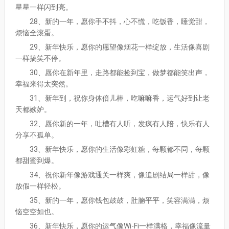
星星一样闪到亮。
28、新的一年，愿你手不抖，心不慌，吃饭香，睡觉甜，
烦恼全滚蛋。
29、新年快乐，愿你的愿望像烟花一样绽放，生活像喜剧
一样搞笑不停。
30、愿你在新年里，走路都能捡到宝，做梦都能笑出声，
幸福来得太突然。
31、新年到，祝你身体倍儿棒，吃嘛嘛香，运气好到让老
天都嫉妒。
32、愿你新的一年，吐槽有人听，发疯有人陪，快乐有人
分享不孤单。
33、新年快乐，愿你的生活像彩虹糖，每颗都不同，每颗
都甜蜜到爆。
34、祝你新年像游戏通关一样爽，像追剧结局一样甜，像
放假一样轻松。
35、新的一年，愿你钱包鼓鼓，肚腩平平，笑容满满，烦
恼空空如也。
36、新年快乐，愿你的运气像Wi-Fi一样满格，幸福像流量