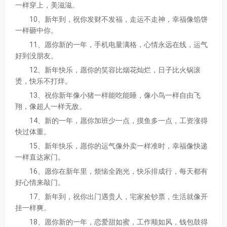
一样穿上，美滋滋。
10、新年到，祝你发财不发福，走运不走神，幸福像馅饼
一样砸中你。
11、愿你新的一年，手机电量满格，心情永远在线，运气
好到没朋友。
12、新年快乐，愿你的笑容比烟花灿烂，日子比火锅滚
烫，快乐不打烊。
13、祝你新年像小猪一样能吃能睡，像小鸟一样自由飞
翔，像超人一样无敌。
14、新的一年，愿你加班少一点，摸鱼多一点，工资涨得
快过体重。
15、新年快乐，愿你的运气像外卖一样准时，幸福像快递
一样直达家门。
16、愿你在新年里，烦恼全跑光，快乐排成行，每天都有
好心情来敲门。
17、新年到，祝你出门遇贵人，宅家捡钞票，生活就像开
挂一样爽。
18、愿你新的一年，恋爱甜如蜜，工作顺如风，钱包鼓得