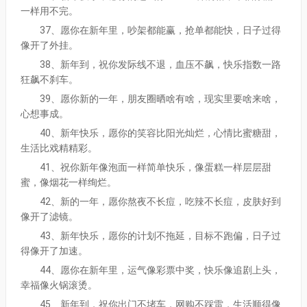
一样用不完。
37、愿你在新年里，吵架都能赢，抢单都能快，日子过得
像开了外挂。
38、新年到，祝你发际线不退，血压不飙，快乐指数一路
狂飙不刹车。
39、愿你新的一年，朋友圈晒啥有啥，现实里要啥来啥，
心想事成。
40、新年快乐，愿你的笑容比阳光灿烂，心情比蜜糖甜，
生活比戏精精彩。
41、祝你新年像泡面一样简单快乐，像蛋糕一样层层甜
蜜，像烟花一样绚烂。
42、新的一年，愿你熬夜不长痘，吃辣不长痘，皮肤好到
像开了滤镜。
43、新年快乐，愿你的计划不拖延，目标不跑偏，日子过
得像开了加速。
44、愿你在新年里，运气像彩票中奖，快乐像追剧上头，
幸福像火锅滚烫。
45、新年到，祝你出门不堵车，网购不踩雷，生活顺得像