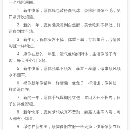
一个精彩瞬间。
1、新年快乐，愿你钱包鼓得像气球，烦恼轻得像羽毛，笑
口常开没烦恼。
2、新的一年，愿你懒觉睡到自然醒，美食吃到不撑肚，好
运多到数不清。
3、新年到，祝你头发不掉，体重不飙，存款飙升，心情像
彩虹一样绚烂。
4、愿你在新的一年里，运气像锦鲤附体，生活像段子有
趣，每天开心到飞起。
5、新年快乐，愿你脱单不脱发，暴富不暴怒，做事顺风顺
水不翻车。
6、祝你新年像猫咪一样慵懒，像兔子一样活泼，像神仙一
样逍遥自在。
7、新的一年，愿你手气爆棚抢红包，胃口大开不长肉，日
子甜得像蜜糖。
8、新年快乐，愿你梦想成真不费劲，躺赢人生不内卷，每
天都有小惊喜。
9、愿你在新年里，烦恼像旧衣服一样丢掉，快乐像新衣服