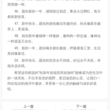
滑滑梯一样。
46、愿你新的一年，感情甜过初恋，事业火过网红，每天
都有新惊喜。
47、新年快乐，愿你的烦恼像旧衣服扔掉，快乐像新衣服
穿上，美滋滋。
48、祝你新年像猫咪一样傲娇，像狗狗一样忠诚，像神仙
一样逍遥又自在。
49、新的一年，愿你喝水都长颜值，呼吸都涨工资，生活
美得像童话。
50、新年快乐，愿你的笑容永不掉线，好运永不关机，幸
福永远在线。
希望这些精选的“给新年祝福语简短独特”能够成为您生活中
的一抹亮色，不仅丰富您的视野，更启迪您的心灵。让我们一
同在知识的海洋中遨游，享受每一次心灵的触碰与成长的喜
悦。
上一篇
下一篇