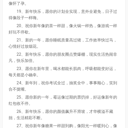
像怀了孕。
19、新年快乐，愿你的计划全实现，意外全避免，日子过
得像段子一样嗨。
20、祝你新年像奶茶一样甜，像火锅一样热，像游戏一样
好玩不停歇。
21、新的一年，愿你睡眠质量高过猪，工作效率快过马，
心情好过放烟花。
22、新年快乐，愿你的朋友圈点赞爆棚，现实生活热闹非
凡，快乐加倍。
23、愿你在新年里，喝水都能长肌肉，呼吸都能变好运，
每天都是小确幸。
24、新年到，祝你考试全过，抽奖全中，事事顺心，笑到
合不拢嘴。
25、愿你新的一年，霉运像过期的票扔掉，好运像新年的
红包收不停。
26、新年快乐，愿你的颜值飙升不滑坡，才华横溢不藏
拙，生活精彩不断。
27、祝你新年像糖果一样甜到齁，像阳光一样暖到心，像