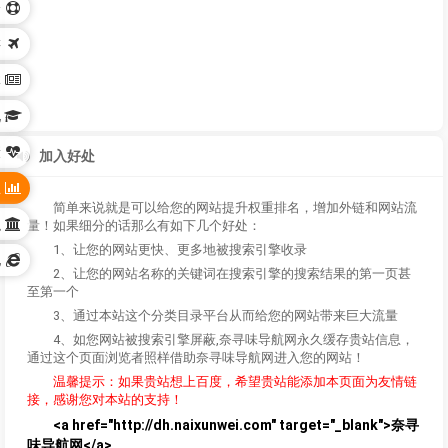
身
游
体
化
康
加入好处
业
简单来说就是可以给您的网站提升权重排名，增加外链和网站流
织
量！如果细分的话那么有如下几个好处：
1、让您的网站更快、更多地被搜索引擎收录
他
2、让您的网站名称的关键词在搜索引擎的搜索结果的第一页甚
至第一个
3、通过本站这个分类目录平台从而给您的网站带来巨大流量
4、如您网站被搜索引擎屏蔽,奈寻味导航网永久缓存贵站信息，
通过这个页面浏览者照样借助奈寻味导航网进入您的网站！
温馨提示：如果贵站想上百度，希望贵站能添加本页面为友情链
接，感谢您对本站的支持！
<a href="http://dh.naixunwei.com" target="_blank">奈寻
味导航网</a>