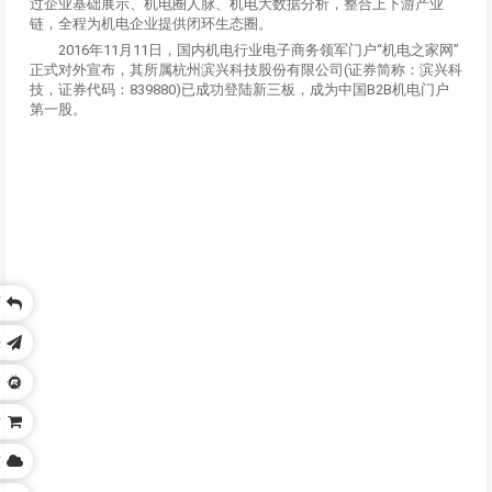
过企业基础展示、机电圈人脉、机电大数据分析，整合上下游产业
链，全程为机电企业提供闭环生态圈。
2016年11月11日，国内机电行业电子商务领军门户“机电之家网”
正式对外宣布，其所属杭州滨兴科技股份有限公司(证券简称：滨兴科
技，证券代码：839880)已成功登陆新三板，成为中国B2B机电门户
第一股。
页
乐
务
站
技