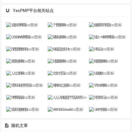
YesPMP平台相关站点
老D博客
千图网
极客学院
CSDN博客
聚名网
阮一峰博客
西部数码
稿定设计
码云
爱名网
我图网
昵图网
人文网
支付宝
站酷
黑马程序员
脚本之家
学UI网
博客园
人人都是产品经理
阿里云
菜鸟教程
W3School
UI中国
随机文章