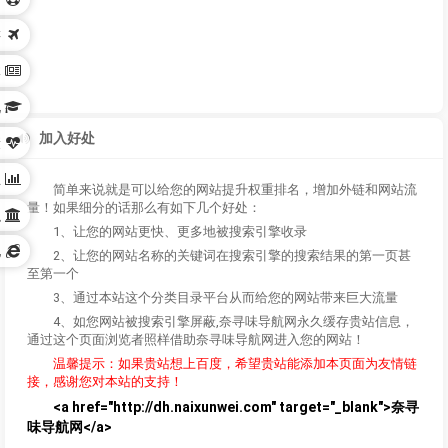
游
体
化
加入好处
康
业
简单来说就是可以给您的网站提升权重排名，增加外链和网站流
量！如果细分的话那么有如下几个好处：
织
1、让您的网站更快、更多地被搜索引擎收录
他
2、让您的网站名称的关键词在搜索引擎的搜索结果的第一页甚
至第一个
3、通过本站这个分类目录平台从而给您的网站带来巨大流量
4、如您网站被搜索引擎屏蔽,奈寻味导航网永久缓存贵站信息，
通过这个页面浏览者照样借助奈寻味导航网进入您的网站！
温馨提示：如果贵站想上百度，希望贵站能添加本页面为友情链
接，感谢您对本站的支持！
<a href="http://dh.naixunwei.com" target="_blank">奈寻
味导航网</a>