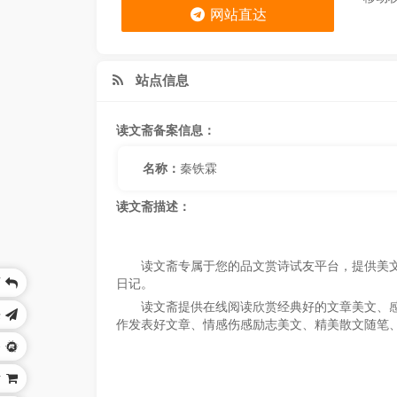
网站直达
站点信息
读文斋备案信息：
名称：
秦铁霖
读文斋描述：
读文斋专属于您的品文赏诗试友平台，提供美
页
日记。
读文斋提供在线阅读欣赏经典好的文章美文、
乐
作发表好文章、情感伤感励志美文、精美散文随笔
务
站