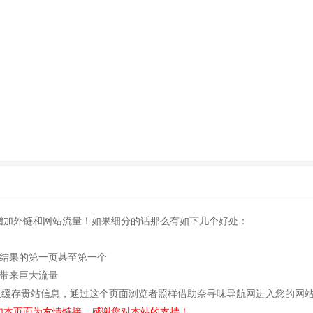
增加外链和网站流量！如果细分的话那么有如下几个好处：
索结果的第一页甚至第一个
站带来巨大流量
久缓存贵站信息，通过这个页面浏览者照样借助奈寻味导航网进入您的网
加本页面为友情链接，感谢您对本站的支持！