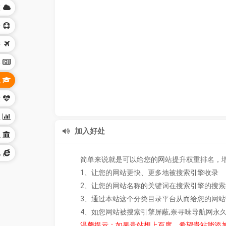
技
身
游
体
化
康
业
加入好处
织
他
简单来说就是可以给您的网站提升权重排名，
1、让您的网站更快、更多地被搜索引擎收录
2、让您的网站名称的关键词在搜索引擎的搜
3、通过本站这个分类目录平台从而给您的网
4、如您网站被搜索引擎屏蔽,奈寻味导航网永
温馨提示：如果贵站想上百度，希望贵站能添