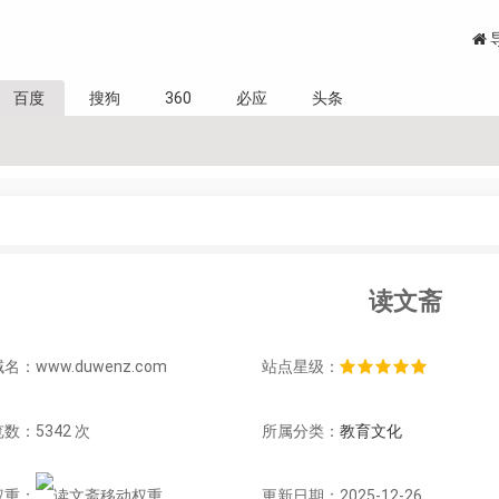
百度
搜狗
360
必应
头条
读文斋
名：www.duwenz.com
站点星级：
数：5342 次
所属分类：
教育文化
权重：
更新日期：2025-12-26