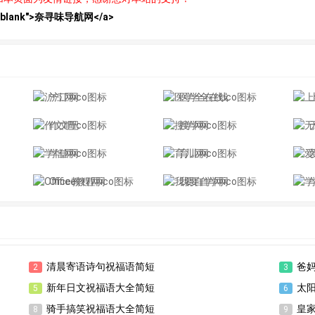
et="_blank">奈寻味导航网</a>
沪江网
医学全在线
作文吧
搜学网
学信网
育儿网
Office教程网
我要自学网
清晨寄语诗句祝福语简短
爸
2
3
新年日文祝福语大全简短
太
5
6
骑手搞笑祝福语大全简短
皇
8
9