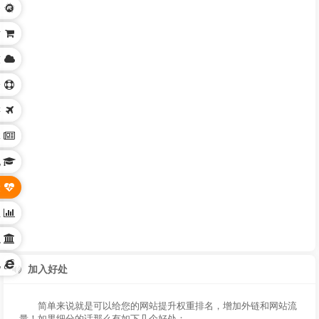
务
站
技
身
游
体
化
康
业
织
他
加入好处
简单来说就是可以给您的网站提升权重排名，增加外链和网站流
量！如果细分的话那么有如下几个好处：