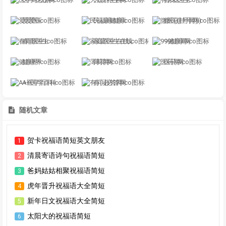
爱爱医
民福康健康
微医(挂号网)
春雨医生
家庭医生在线
99健康网
健康界
薄荷网
医药网
A+医学百科
有问必答网
随机文章
贺卡祝福语简短英文朋友
1
清晨寄语诗句祝福语简短
2
爸妈姑姑相聚祝福语简短
3
虎年晋升祝福语大全简短
4
新年日文祝福语大全简短
5
太阳大的祝福语简短
6