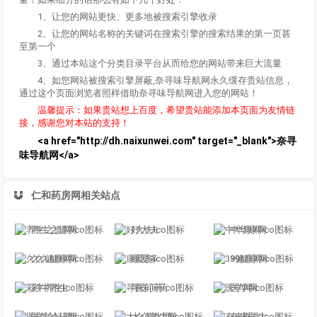
1、让您的网站更快、更多地被搜索引擎收录
2、让您的网站名称的关键词在搜索引擎的搜索结果的第一页甚
至第一个
3、通过本站这个分类目录平台从而给您的网站带来巨大流量
4、如您网站被搜索引擎屏蔽,奈寻味导航网永久缓存贵站信息，
通过这个页面浏览者照样借助奈寻味导航网进入您的网站！
温馨提示：如果贵站想上百度，希望贵站能添加本页面为友情链
接，感谢您对本站的支持！
<a href="http://dh.naixunwei.com" target="_blank">奈寻
味导航网</a>
仁和药房网相关站点
养生之道网
好大夫
中华康网
久久健康网
康爱多
39健康网
彩牛养生
寻医问药
医学网
医学论坛网
大众养生网
有来医生