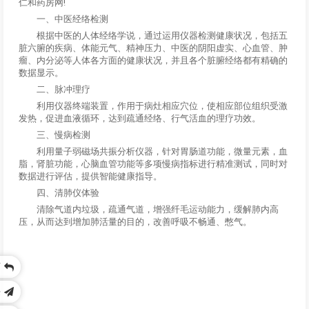
仁和药房网!
一、中医经络检测
根据中医的人体经络学说，通过运用仪器检测健康状况，包括五
脏六腑的疾病、体能元气、精神压力、中医的阴阳虚实、心血管、肿
瘤、内分泌等人体各方面的健康状况，并且各个脏腑经络都有精确的
数据显示。
二、脉冲理疗
利用仪器终端装置，作用于病灶相应穴位，使相应部位组织受激
发热，促进血液循环，达到疏通经络、行气活血的理疗功效。
三、慢病检测
利用量子弱磁场共振分析仪器，针对胃肠道功能，微量元素，血
脂，肾脏功能，心脑血管功能等多项慢病指标进行精准测试，同时对
数据进行评估，提供智能健康指导。
四、清肺仪体验
清除气道内垃圾，疏通气道，增强纤毛运动能力，缓解肺内高
压，从而达到增加肺活量的目的，改善呼吸不畅通、憋气。
页
乐