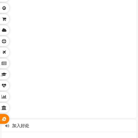
务
站
技
身
游
体
化
康
业
织
他
加入好处