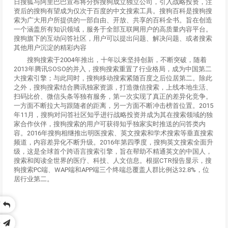
日搜狐与阿里巴巴宣布将分拆搜狗成立独立公司，引入战略投资，注
资后的搜狗有望成为仅次于百度的中文搜索工具。搜狗百科是搜狗搜
索为广大用户所提供的一部自由、开放、共享的百科全书。旨在创造
一个涵盖所有知识领域，服务于全部互联网用户的高质量内容平台。
搜狗旗下的互动问答社区，用户可以提出问题、解决问题、或者搜索
其他用户沉淀的精彩内容
搜狗搜索于2004年推出，十年以来坚持创新，不断突破，随着
2013年腾讯SOSO的并入，搜狗搜索重置了行业格局，成为中国第二
大搜索引擎；与此同时，搜狗移动搜索紧随百度之后位居第二。除此
之外，搜狗搜索结合腾讯独家资源，打造微信搜索，上线本地生活、
扫码比价、微信头条等独有服务，第一次实现了真正的差异化竞争。
一方面不断拉大与跟随者的距离，另一方面不断冲击榜首位置。2015
年11月，搜狗对问答社区知乎进行战略投资并成为其在搜索领域的独
家合作伙伴，搜狗搜索的用户可获得知乎独家实时推送的问答类内
容。2016年搜狗相继推出明医搜索、英文搜索和学术搜索等垂直搜索
频道，内容差异化不断升级。2016年第四季度，搜狗英文搜索全面升
级，这是全球首个跨语言搜索引擎，旨在帮助不精通英文的中国人，
搜索和阅读全世界的医疗、科技、人文信息。根据CTR报告显示，搜
狗搜索PC端、WAP端和APP端三个终端总覆盖人群比例达32.8%，位
居行业第二。
页
乐