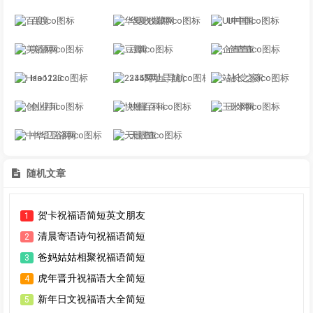
百度
华夏收藏网
UI中国
美酒网
豆瓣
企查查
Hao123
2345网址导航
站长之家
创业邦
快懂百科
玉米网
中华卫浴网
天眼查
随机文章
贺卡祝福语简短英文朋友
1
清晨寄语诗句祝福语简短
2
爸妈姑姑相聚祝福语简短
3
虎年晋升祝福语大全简短
4
新年日文祝福语大全简短
5