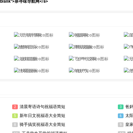
et="_blank">奈寻味导航网</a>
天方听书网
电影网
酷狗音乐
腾讯视频
龙珠直播
飞卢中文网
快看漫画
有妖气
清晨寄语诗句祝福语简短
爸
2
3
新年日文祝福语大全简短
太
5
6
骑手搞笑祝福语大全简短
皇
8
9