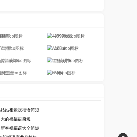
直播吧
4399游戏
YY直播
AcFun
无名音乐网
红袖读书
虎牙直播
56网
妈姑姑相聚祝福语简短
阳大的祝福语简短
家新春祝福语大全简短