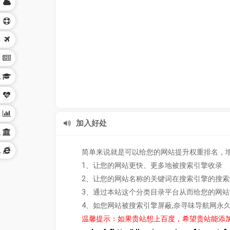
技
身
游
体
化
康
业
加入好处
织
他
简单来说就是可以给您的网站提升权重排名，
1、让您的网站更快、更多地被搜索引擎收录
2、让您的网站名称的关键词在搜索引擎的搜
3、通过本站这个分类目录平台从而给您的网
4、如您网站被搜索引擎屏蔽,奈寻味导航网永
温馨提示：如果贵站想上百度，希望贵站能添