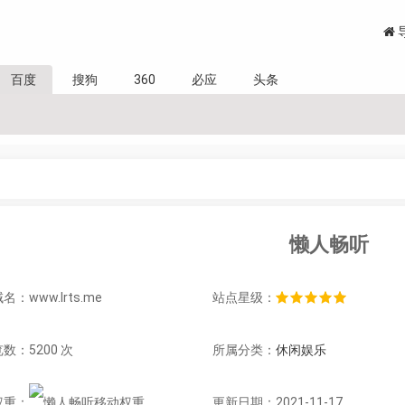
百度
搜狗
360
必应
头条
懒人畅听
：www.lrts.me
站点星级：
数：5200 次
所属分类：
休闲娱乐
权重：
更新日期：2021-11-17