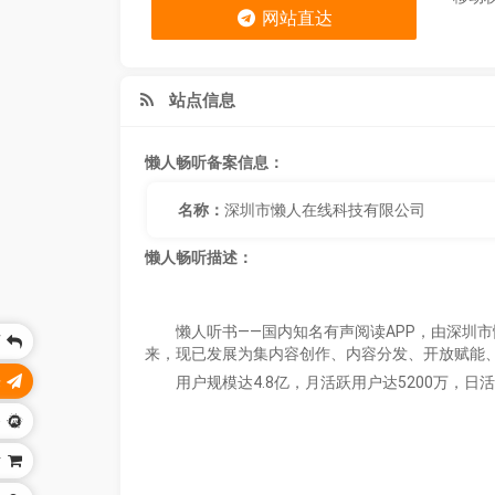
网站直达
站点信息
懒人畅听备案信息：
名称：
深圳市懒人在线科技有限公司
懒人畅听描述：
懒人听书——国内知名有声阅读APP，由深圳
页
来，现已发展为集内容创作、内容分发、开放赋能
乐
用户规模达4.8亿，月活跃用户达5200万，
务
站