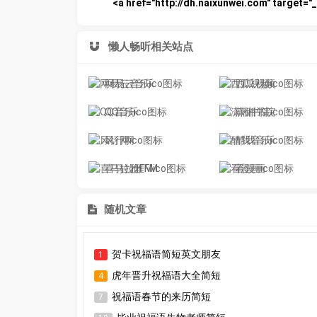
<a href="http://dh.naixunwei.com" targ
懒人畅听相关站点
网易云音乐
西瓜视频
QQ音乐
潇湘书院
风行网
酷我音乐
喜马拉雅FM
看漫画
随机文章
贺卡祝福语简短英文朋友
1
虎年晋升祝福语大全简短
4
祝福语春节的来历简短
7