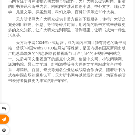
书网专注于有声读物的研发和市场运作，为广大听友提供时尚、前沿
的听书资讯和听书内容。网站内容涉及原创小说、中外文学、现代文
学、儿童文学、探案悬疑、科幻文学、百科知识等近20个大类。
天方听书网为广大听众提供非常方便的下载服务，使得广大听众
充分利用旅途、休息、等待等碎片时间，用时尚的听书方式来获取更
多的文化知识，让广大听众走到哪里，听到哪里，让听书成为一种生
活享受。
天方听书网2004年正式运营，成为国内早期且独有特色的听书网
站，曾获“中国Web2.0 100佳网站”等殊荣，是国内拥有国家新闻出版
广电总局颁发的"信息网络传播视听节目许可证"的正规听书网站之
一。先后与阅文集团旗下的起点中文网、创世中文网、小说阅读网、
潇湘书院、晋江文学城、红袖添香等各大原创文学网站建立合作关
系，与腾讯、百度、奇虎等知名企业达成战略合作协议。随着听书方
式在中国市场的逐步认可，天方听书网将以优质的资源，为更多的听
书爱好者提供更为丰富的听书内容。
页
乐
务