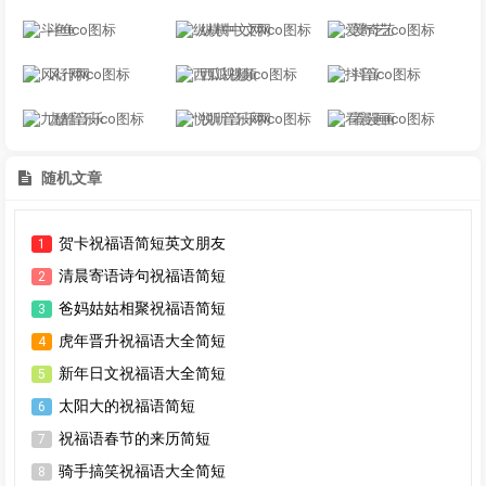
斗鱼
纵横中文网
爱奇艺
风行网
西瓜视频
抖音
九酷音乐
悦听音乐网
看漫画
随机文章
贺卡祝福语简短英文朋友
1
清晨寄语诗句祝福语简短
2
爸妈姑姑相聚祝福语简短
3
虎年晋升祝福语大全简短
4
新年日文祝福语大全简短
5
太阳大的祝福语简短
6
祝福语春节的来历简短
7
骑手搞笑祝福语大全简短
8