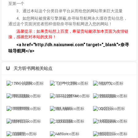
至第一个
3、通过本站这个分类目录平台从而给您的网站带来巨大流量
4、如您网站被搜索引擎屏蔽,奈寻味导航网永久缓存贵站信息，
通过这个页面浏览者照样借助奈寻味导航网进入您的网站！
温馨提示：如果贵站想上百度，希望贵站能添加本页面为友情链
接，感谢您对本站的支持！
<a href="http://dh.naixunwei.com" target="_blank">奈寻
味导航网</a>
天方听书网相关站点
17K小说网
飞卢中文网
有妖气
腾讯视频
喜马拉雅FM
搜狐视频
哔哩哔哩
懒人畅听
QQ音乐
酷狗音乐
龙珠直播
快看漫画
直播吧
AcFun
酷我音乐